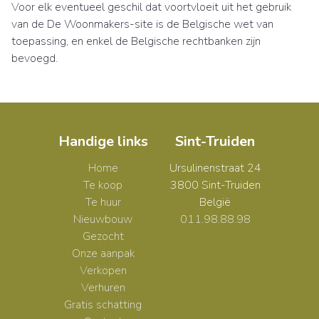
Voor elk eventueel geschil dat voortvloeit uit het gebruik
van de De Woonmakers-site is de Belgische wet van
toepassing, en enkel de Belgische rechtbanken zijn
bevoegd.
Handige links
Sint-Truiden
Home
Ursulinenstraat 24
Te koop
3800 Sint-Truiden
Te huur
België
Nieuwbouw
011.98.88.98
Gezocht
Onze aanpak
Verkopen
Verhuren
Gratis schatting