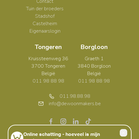
Contact
Tuin der broeders
Stadshof
Castelheim
Eigenaarslogin
Tongeren
Borgloon
Kruissteenweg 36
Graeth 1
3700 Tongeren
3840 Borgloon
België
België
011 98 88 98
011 98 88 98
011.98.88.98
info@dewoonmakers.be
Web development en Copyright © 2026 door
Zabun
/
Zimmo