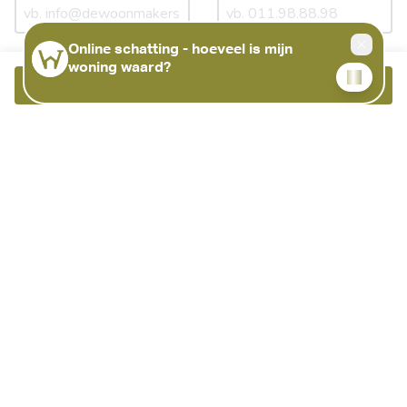
Boodschap
Bellen
Meer info
Mijn gegevens mogen gebruikt worden om mij te
contacteren.
Ik ga akkoord met de
gebruiksvoorwaarden
en het
privacybeleid
.
Bericht verzenden