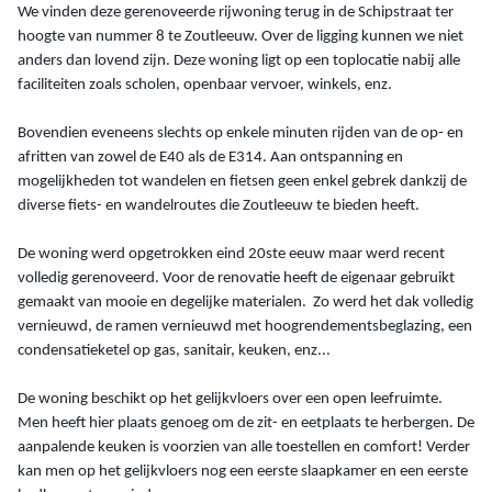
We vinden deze gerenoveerde rijwoning terug in de Schipstraat ter
hoogte van nummer 8 te Zoutleeuw. Over de ligging kunnen we niet
anders dan lovend zijn. Deze woning ligt op een toplocatie nabij alle
faciliteiten zoals scholen, openbaar vervoer, winkels, enz.
Bovendien eveneens slechts op enkele minuten rijden van de op- en
afritten van zowel de E40 als de E314. Aan ontspanning en
mogelijkheden tot wandelen en fietsen geen enkel gebrek dankzij de
diverse fiets- en wandelroutes die Zoutleeuw te bieden heeft.
De woning werd opgetrokken eind 20ste eeuw maar werd recent
volledig gerenoveerd. Voor de renovatie heeft de eigenaar gebruikt
gemaakt van mooie en degelijke materialen. Zo werd het dak volledig
vernieuwd, de ramen vernieuwd met hoogrendementsbeglazing, een
condensatieketel op gas, sanitair, keuken, enz...
De woning beschikt op het gelijkvloers over een open leefruimte.
Men heeft hier plaats genoeg om de zit- en eetplaats te herbergen. De
aanpalende keuken is voorzien van alle toestellen en comfort! Verder
kan men op het gelijkvloers nog een eerste slaapkamer en een eerste