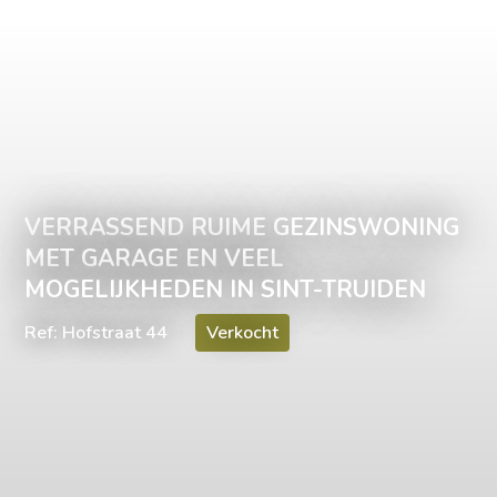
VERRASSEND RUIME GEZINSWONING
MET GARAGE EN VEEL
MOGELIJKHEDEN IN SINT-TRUIDEN
Ref: Hofstraat 44
Verkocht