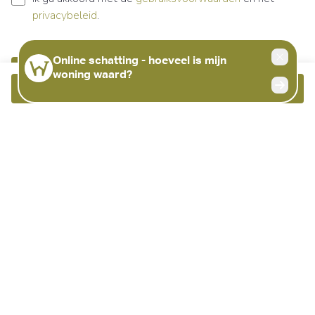
privacybeleid
.
Bericht verzenden
Bellen
Meer info
Ontvang als eerste het nieuwste
aanbod in je mailbox
Schrijf je in