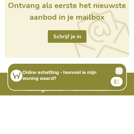
Ontvang als eerste het nieuwste
aanbod in je mailbox
Schrijf je in
Handige links
Sint-Truiden
Home
Ursulinenstraat 24
Te koop
3800 Sint-Truiden
Te huur
België
Nieuwbouw
011.98.88.98
Gezocht