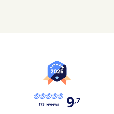
9
,7
173 reviews