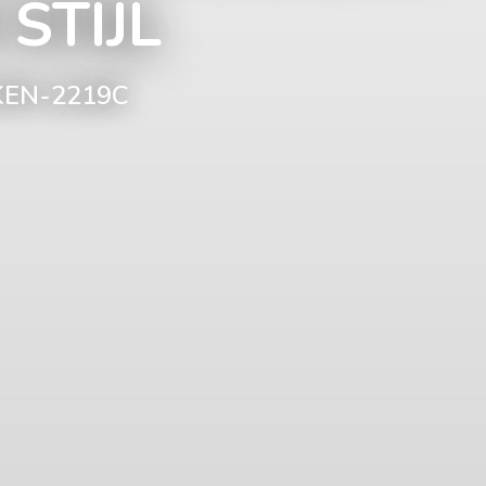
STIJL
KEN-2219C