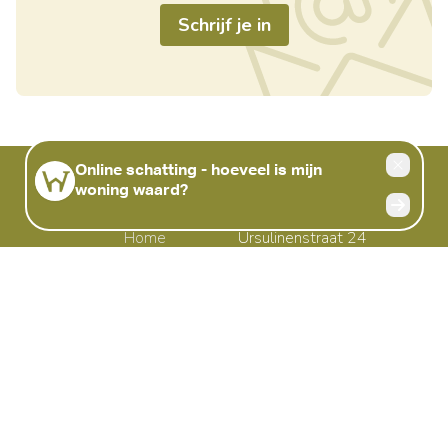
Schrijf je in
Handige links
Sint-Truiden
Home
Ursulinenstraat 24
Te koop
3800 Sint-Truiden
Te huur
België
Nieuwbouw
011.98.88.98
Gezocht
Onze aanpak
Verkopen
Verhuren
Gratis schatting