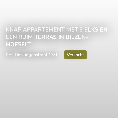
KNAP APPARTEMENT MET 3 SLKS EN
EEN RUIM TERRAS IN BILZEN-
HOESELT
Ref: Hooilingenstraat 15/1
Verkocht