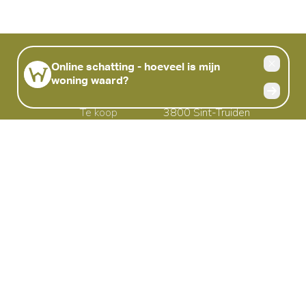
Handige links
Sint-Truiden
Home
Ursulinenstraat 24
Te koop
3800 Sint-Truiden
Te huur
België
Nieuwbouw
011.98.88.98
Gezocht
Onze aanpak
Verkopen
Verhuren
Gratis schatting
Contact
Tuin der broeders
Stadshof
Castelheim