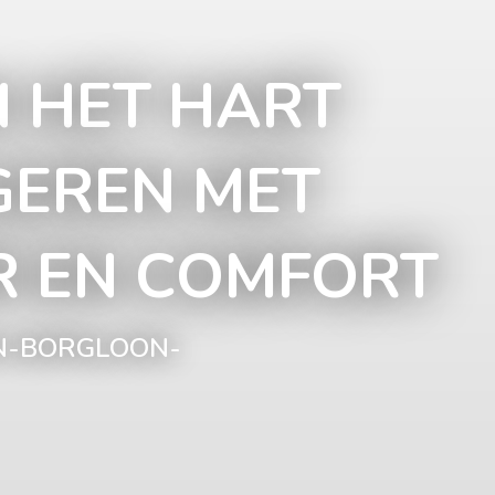
 HET HART
GEREN MET
R EN COMFORT
EN-BORGLOON-