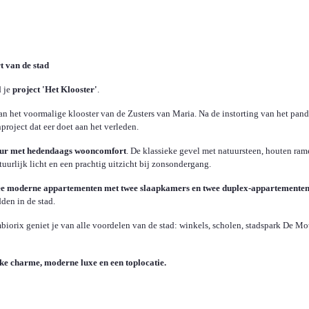
 van de stad
d je
project 'Het Klooster'
.
n het voormalige klooster van de Zusters van Maria. Na de instorting van het pand
roject dat eer doet aan het verleden.
tuur met hedendaags wooncomfort
. De klassieke gevel met natuursteen, houten ram
tuurlijk licht en een prachtig uitzicht bij zonsondergang.
twee moderne appartementen met twee slaapkamers en twee duplex-appartementen
dden in de stad.
iorix geniet je van alle voordelen van de stad: winkels, scholen, stadspark De M
eke charme, moderne luxe en een toplocatie.