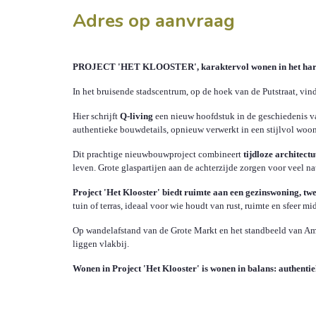
Adres op aanvraag
PROJECT 'HET KLOOSTER', karaktervol wonen in het hart
In het bruisende stadscentrum, op de hoek van de Putstraat, vin
Hier schrijft
Q-living
een nieuw hoofdstuk in de geschiedenis va
authentieke bouwdetails, opnieuw verwerkt in een stijlvol woonp
Dit prachtige nieuwbouwproject combineert
tijdloze architec
leven. Grote glaspartijen aan de achterzijde zorgen voor veel na
Project 'Het Klooster' biedt ruimte aan een gezinswoning, 
tuin of terras, ideaal voor wie houdt van rust, ruimte en sfeer mi
Op wandelafstand van de Grote Markt en het standbeeld van Amb
liggen vlakbij.
Wonen in Project 'Het Klooster' is wonen in balans: authenti