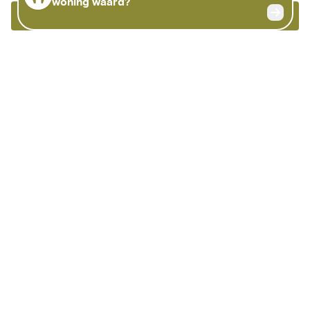
Bellen
Meer info
©
OpenStreetMap
contributors
Handige links
Sint-Truiden
Home
Ursulinenstraat 24
Te koop
3800 Sint-Truiden
Te huur
België
Nieuwbouw
011.98.88.98
Gezocht
Onze aanpak
Verkopen